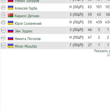
Роман Захаров
Н (Л/Ц/П)
63
101
10
24
Алексей Горба
З (Л/Ц/П)
59
43
50
3
Кирилл Деткин
Н (Л/Ц/П)
59
439
43
25
Юрій Соломяний
З (Л/Ц/П)
46
3
1
no
Эйн Зодекс
Н (Л/Ц/П)
47
2
2
no
Никита Потапов
Г (Л/Ц/П)
27
1
1
no
Miron Miauldo
Показать 
Д