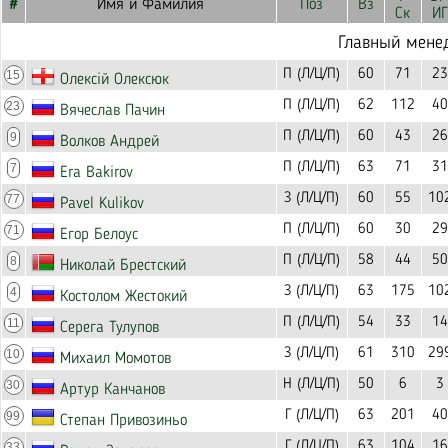
#
Имя и Фамилия
Поз
Вз
Ск
ИГ
Главный мене
П (Л/Ц/П)
60
71
23
15
Олексій Олексюк
П (Л/Ц/П)
62
112
40
23
Вячеслав Пачин
П (Л/Ц/П)
60
43
26
9
Волков Андрей
П (Л/Ц/П)
63
71
31
7
Era Bakirov
З (Л/Ц/П)
60
55
10
77
Pavel Kulikov
П (Л/Ц/П)
60
30
29
71
Егор Белоус
П (Л/Ц/П)
58
44
50
8
Николай Брестский
З (Л/Ц/П)
63
175
10
4
Костолом Жестокий
П (Л/Ц/П)
54
33
14
11
Серега Тулупов
З (Л/Ц/П)
61
310
29
10
Михаил Момотов
Н (Л/Ц/П)
50
6
3
30
Артур Канчанов
Г (Л/Ц/П)
63
201
40
99
Степан Привозиньо
Г (Л/Ц/П)
63
104
16
33