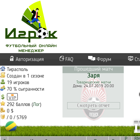
Авторизация
FAQ
Форум
Ст
Прошедший матч
Тирасполь
Заря
Создан в 1 сезоне
19 игроков
Товарищеские матчи
Дома. 24.07.2019 20:00
70 % сыгранности
292 баллов (
Лог
)
0 $
/ 0 / 5769
Р
В