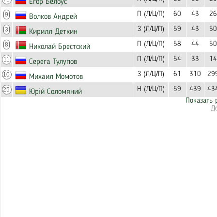
Егор Белоус
П (Л/Ц/П)
60
43
26
9
Волков Андрей
З (Л/Ц/П)
59
43
50
3
Кирилл Деткин
П (Л/Ц/П)
58
44
50
8
Николай Брестский
П (Л/Ц/П)
54
33
14
11
Серега Тулупов
З (Л/Ц/П)
61
310
29
10
Михаил Момотов
Н (Л/Ц/П)
59
439
43
25
Юрій Соломяний
Показать 
Д