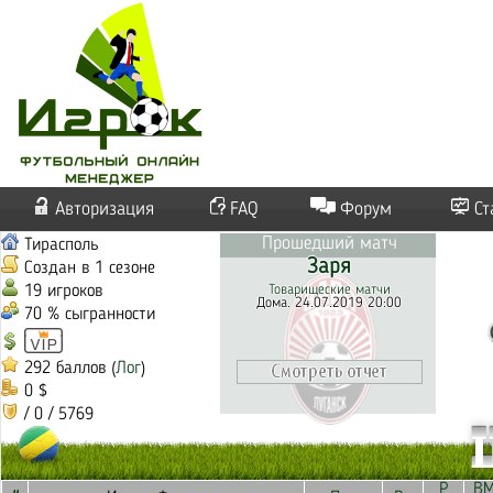
Авторизация
FAQ
Форум
Ст
Прошедший матч
Тирасполь
Заря
Создан в 1 сезоне
19 игроков
Товарищеские матчи
Дома. 24.07.2019 20:00
70 % сыгранности
292 баллов (
Лог
)
0 $
/ 0 / 5769
Р
В