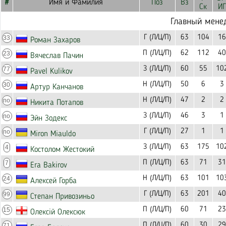
#
Имя и Фамилия
Поз
Вз
Ск
ИГ
Главный мене
Г (Л/Ц/П)
63
104
16
33
Роман Захаров
П (Л/Ц/П)
62
112
40
23
Вячеслав Пачин
З (Л/Ц/П)
60
55
10
77
Pavel Kulikov
Н (Л/Ц/П)
50
6
3
30
Артур Канчанов
Н (Л/Ц/П)
47
2
2
no
Никита Потапов
З (Л/Ц/П)
46
3
1
no
Эйн Зодекс
Г (Л/Ц/П)
27
1
1
no
Miron Miauldo
З (Л/Ц/П)
63
175
10
4
Костолом Жестокий
П (Л/Ц/П)
63
71
31
7
Era Bakirov
Н (Л/Ц/П)
63
101
10
24
Алексей Горба
Г (Л/Ц/П)
63
201
40
99
Степан Привозиньо
П (Л/Ц/П)
60
71
23
15
Олексій Олексюк
П (Л/Ц/П)
60
30
29
71