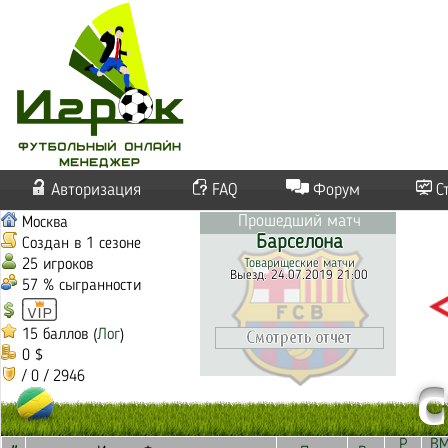
Авторизация
FAQ
Форум
С
Прошедший матч
Москва
Барселона
Создан в 1 сезоне
25 игроков
Товарищеские матчи
Выезд. 24.07.2019 21:00
57 % сыгранности
15 баллов (
Лог
)
0 $
/ 0 / 2946
С
Р
В