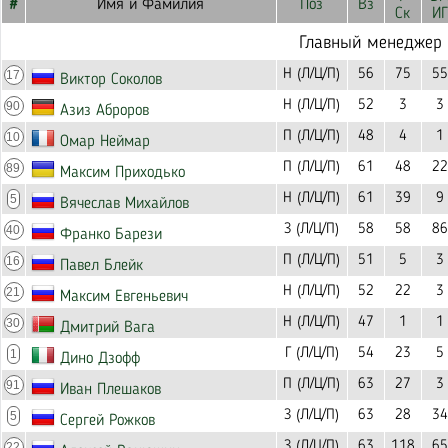
#
Имя и Фамилия
Поз
Вз
Ск
ИГ
Главный менеджер
Н (Л/Ц/П)
56
75
55
17
Виктор Соколов
Н (Л/Ц/П)
52
3
3
90
Азиз Аброров
П (Л/Ц/П)
48
4
1
10
Омар Неймар
П (Л/Ц/П)
61
48
22
89
Максим Приходько
Н (Л/Ц/П)
61
39
9
5
Вячеслав Михайлов
З (Л/Ц/П)
58
58
86
40
Франко Барези
П (Л/Ц/П)
51
5
3
16
Павел Блейк
Н (Л/Ц/П)
52
22
3
21
Максим Евгеньевич
Н (Л/Ц/П)
47
1
1
30
Дмитрий Вага
Г (Л/Ц/П)
54
23
5
1
Дино Дзофф
П (Л/Ц/П)
63
27
3
91
Иван Плешаков
З (Л/Ц/П)
63
28
34
5
Сергей Рожков
З (Л/Ц/П)
63
118
65
22