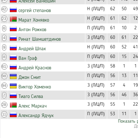
Алексей Ванюшин
Н (Л/Ц/П)
62
50
49
42
сергей степанов
Н (Л/Ц/П)
61
62
12
23
Марат Хонявко
П (Л/Ц/П)
61
10
2
6
Антон Рожков
З (Л/Ц/П)
60
61
22
4
Ринат Шамшетдинов
Н (Л/Ц/П)
60
52
41
9
Андрей Шпак
П (Л/Ц/П)
60
15
24
8
Ван Граф
З (Л/Ц/П)
58
1
1
61
Андрей Краснов
П (Л/Ц/П)
56
13
11
98
Джон Смит
З (Л/Ц/П)
57
4
19
94
Виктор Хоменко
З (Л/Ц/П)
56
46
36
2
Тиаго Силва
З (Л/Ц/П)
55
1
22
28
Алекс Маркач
П (Л/Ц/П)
53
11
1
11
Александр Ядчук
Показать 
Д