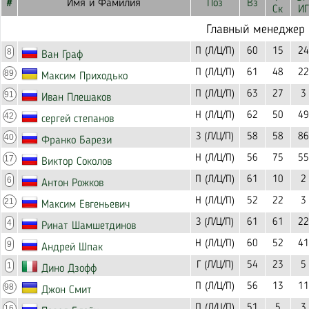
#
Имя и Фамилия
Поз
Вз
Ск
ИГ
Главный менеджер
П (Л/Ц/П)
60
15
24
8
Ван Граф
П (Л/Ц/П)
61
48
22
89
Максим Приходько
П (Л/Ц/П)
63
27
3
91
Иван Плешаков
Н (Л/Ц/П)
62
50
49
42
сергей степанов
З (Л/Ц/П)
58
58
86
40
Франко Барези
Н (Л/Ц/П)
56
75
55
17
Виктор Соколов
П (Л/Ц/П)
61
10
2
6
Антон Рожков
Н (Л/Ц/П)
52
22
3
21
Максим Евгеньевич
З (Л/Ц/П)
61
61
22
4
Ринат Шамшетдинов
Н (Л/Ц/П)
60
52
41
9
Андрей Шпак
Г (Л/Ц/П)
54
23
5
1
Дино Дзофф
П (Л/Ц/П)
56
13
11
98
Джон Смит
П (Л/Ц/П)
51
5
3
16