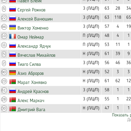
Павел Блейк
З (Л/Ц/П)
63
28
34
5
Сергей Рожков
З (Л/Ц/П)
63
118
65
22
Алексей Ванюшин
З (Л/Ц/П)
57
4
19
94
Виктор Хоменко
П (Л/Ц/П)
48
4
1
10
Омар Неймар
П (Л/Ц/П)
53
11
1
11
Александр Ядчук
Н (Л/Ц/П)
61
39
9
5
Вячеслав Михайлов
З (Л/Ц/П)
56
46
36
2
Тиаго Силва
Н (Л/Ц/П)
52
3
3
90
Азиз Аброров
Н (Л/Ц/П)
61
62
12
23
Марат Хонявко
З (Л/Ц/П)
58
1
1
61
Андрей Краснов
З (Л/Ц/П)
55
1
22
28
Алекс Маркач
Н (Л/Ц/П)
47
1
1
30
Дмитрий Вага
Показать 
Д