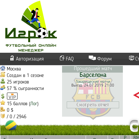
Авторизация
FAQ
Форум
С
Прошедший матч
Москва
Барселона
Создан в 1 сезоне
25 игроков
Товарищеские матчи
Выезд. 24.07.2019 21:00
57 % сыгранности
15 баллов (
Лог
)
0 $
/ 0 / 2946
С
Р
В