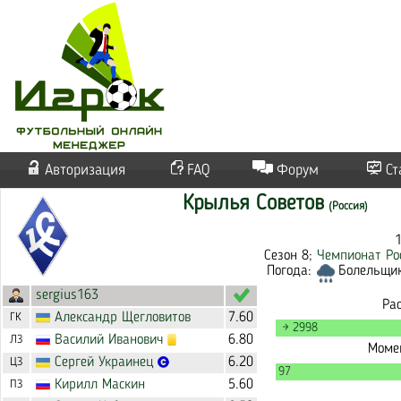
Авторизация
FAQ
Форум
Ст
Крылья Советов
(Россия)
Сезон 8;
Чемпионат Ро
Погода:
Болельщико
sergius163
Ра
Александр
Щегловитов
7.60
ГК
→ 2998
Василий
Иванович
6.80
ЛЗ
Момен
Сергей
Украинец
6.20
ЦЗ
97
Кирилл
Маскин
5.60
ПЗ