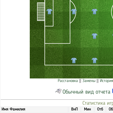
Расстановка
||
Замены
||
История
Обычный вид отчета
Статистика иг
Имя Фамилия
ВнП
Мин
Отб
Об