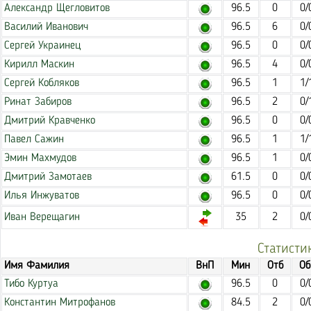
Александр Щегловитов
96.5
0
0/
Василий Иванович
96.5
6
0/
Сергей Украинец
96.5
0
0/
Кирилл Маскин
96.5
4
0/
Сергей Кобляков
96.5
1
1/
Ринат Забиров
96.5
2
0/
Дмитрий Кравченко
96.5
0
0/
Павел Сажин
96.5
1
1/
Эмин Махмудов
96.5
1
0/
Дмитрий Замотаев
61.5
0
0/
Илья Инжуватов
96.5
0
0/
Иван Верещагин
35
2
0/
Статисти
Имя Фамилия
ВнП
Мин
Отб
Об
Тибо Куртуа
96.5
0
0/
Константин Митрофанов
84.5
2
0/