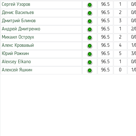
Сергей Узоров
96.5
1
0/
Денис Васильев
96.5
2
0/
Дмитрий Блинов
96.5
3
0/
Андрей Дмитренко
96.5
1
2/
Михаил Остроух
96.5
2
0/
Алекс Кровавый
96.5
4
1/
Юрий Рожкин
96.5
5
3/
Alexsey Elkano
96.5
1
0/
Алексей Яшкин
96.5
0
1/