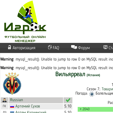
Авторизация
FAQ
Форум
Ст
Warning
: mysql_result(): Unable to jump to row 0 on MySQL result i
Warning
: mysql_result(): Unable to jump to row 0 on MySQL result i
Вильярреал
(Испания)
Сезон 7;
Товар
Погода:
Болельщико
Russian
Ра
Артемий
Сухов
5.10
ГК
→ 2040
Артем
Карчинский
5.10
ЛЗ