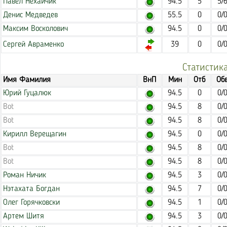
Павел Нехайчик
94.5
5
5/
Денис Медведев
55.5
0
0/
Максим Восколович
94.5
0
0/
Сергей Авраменко
39
0
0/
Статистик
Имя Фамилия
ВнП
Мин
Отб
Об
Юрий Гуцалюк
94.5
0
0/
Bot
94.5
8
0/
Bot
94.5
8
0/
Кирилл Верещагин
94.5
0
0/
Bot
94.5
8
0/
Bot
94.5
8
0/
Роман Ничик
94.5
3
0/
Нэтахата Богдан
94.5
7
0/
Олег Горячковски
94.5
1
0/
Артем Шитя
94.5
3
0/