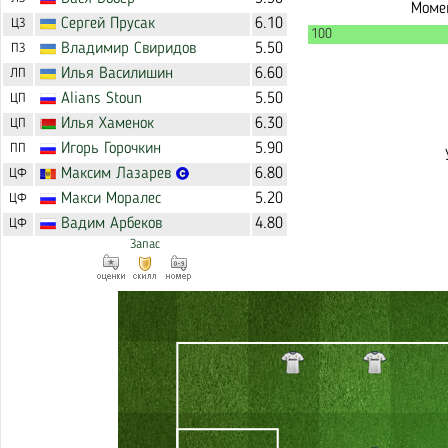
Момен
Сергей
Прусак
6.10
ЦЗ
100
Владимир
Свиридов
5.50
ПЗ
Илья
Василишин
6.60
ЛП
Alians
Stoun
5.50
ЦП
Илья
Хаменок
6.30
ЦП
Игорь
Горочкин
5.90
ПП
Максим
Лазарев
6.80
ЦФ
Макси
Моралес
5.20
ЦФ
Вадим
Арбеков
4.80
ЦФ
Запас