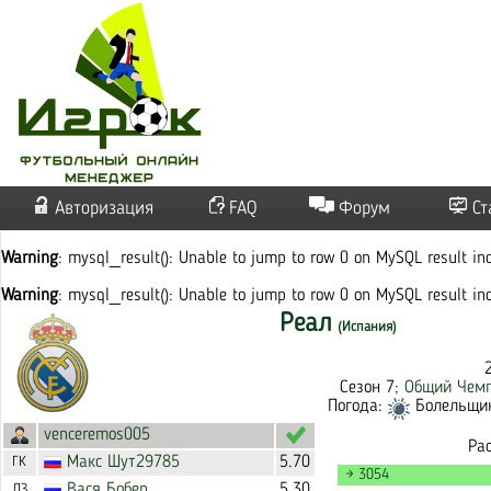
Авторизация
FAQ
Форум
Ст
Warning
: mysql_result(): Unable to jump to row 0 on MySQL result i
Warning
: mysql_result(): Unable to jump to row 0 on MySQL result i
Реал
(Испания)
Сезон 7;
Общий Чемп
Погода:
Болельщико
venceremos005
Ра
Макс
Шут29785
5.70
ГК
→ 3054
Вася
Бобер
5.30
ЛЗ