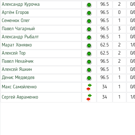
Александр Курочка
96.5
2
0/
Артём Егоров
96.5
0
0/
Семенюк Олег
96.5
1
0/
Павел Чагарный
96.5
3
0/
Александр Рыбалт
96.5
1
0/
Марат Хонявко
62.5
2
1/
Алексей Тор
62.5
2
0/
Павел Нехайчик
96.5
2
0/
Алексей Яшкин
96.5
1
0/
Денис Медведев
96.5
1
0/
Макс Самойленко
34
1
0/
Сергей Авраменко
34
1
1/