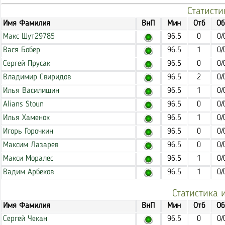
Статисти
Имя Фамилия
ВнП
Мин
Отб
Об
Макс Шут29785
96.5
0
0/
Вася Бобер
96.5
1
0/
Сергей Прусак
96.5
0
0/
Владимир Свиридов
96.5
2
0/
Илья Василишин
96.5
1
0/
Alians Stoun
96.5
0
0/
Илья Хаменок
96.5
1
0/
Игорь Горочкин
96.5
0
0/
Максим Лазарев
96.5
0
0/
Макси Моралес
96.5
1
0/
Вадим Арбеков
96.5
1
0/
Статистика 
Имя Фамилия
ВнП
Мин
Отб
Об
Сергей Чекан
96.5
0
0/