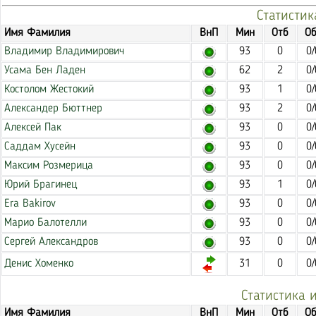
Статистик
Имя Фамилия
ВнП
Мин
Отб
Об
Владимир Владимирович
93
0
0/
Усама Бен Ладен
62
2
0/
Костолом Жестокий
93
1
0/
Александер Бюттнер
93
2
0/
Алексей Пак
93
0
0/
Саддам Хусейн
93
0
0/
Максим Розмерица
93
0
0/
Юрий Брагинец
93
1
0/
Era Bakirov
93
0
0/
Марио Балотелли
93
0
0/
Сергей Александров
93
0
0/
Денис Хоменко
31
0
0/
Статистика 
Имя Фамилия
ВнП
Мин
Отб
Об