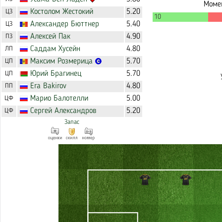
Момен
Костолом
Жестокий
5.20
ЦЗ
10
Александер
Бюттнер
5.40
ЦЗ
Алексей
Пак
4.90
ПЗ
Саддам
Хусейн
4.80
ЛП
Максим
Розмерица
5.70
ЦП
Юрий
Брагинец
5.70
ЦП
Era
Bakirov
4.80
ПП
Марио
Балотелли
5.00
ЦФ
Сергей
Александров
5.20
ЦФ
Запас