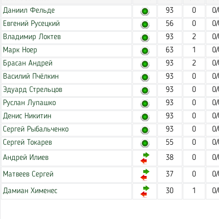
Даниил Фельде
93
0
0/
Евгений Русецкий
56
0
0/
Владимир Локтев
93
2
0/
Марк Ноер
63
1
0/
Брасан Андрей
93
2
0/
Василий Пчёлкин
93
0
0/
Эдуард Стрельцов
93
0
0/
Руслан Лупашко
93
0
0/
Денис Никитин
93
0
0/
Сергей Рыбальченко
93
0
0/
Сергей Токарев
55
0
0/
Андрей Илиев
38
0
0/
Матвеев Сергей
37
0
0/
Дамиан Хименес
30
1
0/