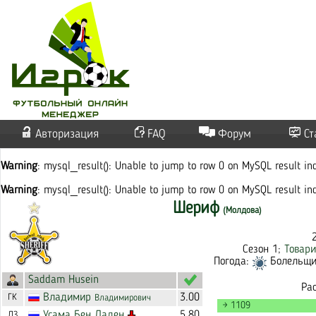
Авторизация
FAQ
Форум
Ст
Warning
: mysql_result(): Unable to jump to row 0 on MySQL result i
Warning
: mysql_result(): Unable to jump to row 0 on MySQL result i
Шериф
(Молдова)
Сезон 1;
Товар
Погода:
Болельщик
Saddam Husein
Ра
Владимир
3.00
ГК
Владимирович
→ 1109
Усама
Бен Ладен
5.80
ЛЗ