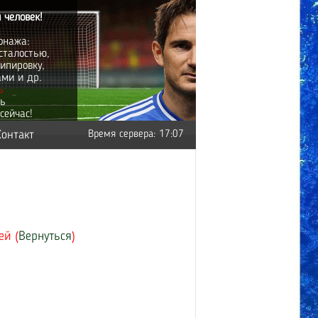
 человек!
онажа:
сталостью,
ипировку,
ами и др.
ь
ть
сейчас!
Контакт
Время сервера: 17:07
ей (
Вернуться
)