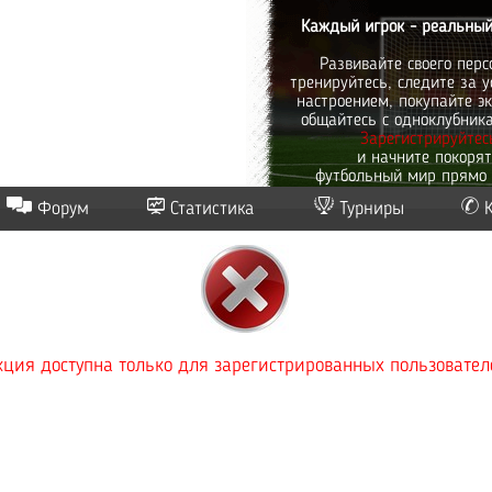
Каждый игрок - реальный
Развивайте своего перс
тренируйтесь, следите за у
настроением, покупайте эк
общайтесь с одноклубник
Зарегистрируйтес
и начните покоря
футбольный мир прямо 
Форум
Статистика
Турниры
ция доступна только для зарегистрированных пользовател