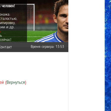
 человек!
онажа:
сталостью,
ипировку,
ами и др.
ь
ть
сейчас!
Контакт
Время сервера: 13:53
ей (
Вернуться
)