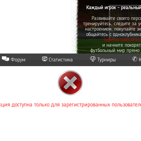
Каждый игрок - реальный
Развивайте своего перс
тренируйтесь, следите за у
настроением, покупайте эк
общайтесь с одноклубник
Зарегистрируйтес
и начните покоря
футбольный мир прямо 
Форум
Статистика
Турниры
ция доступна только для зарегистрированных пользовател