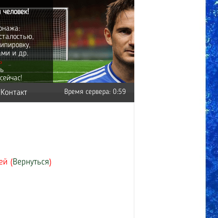
 человек!
онажа:
сталостью,
ипировку,
ами и др.
ь
ть
сейчас!
Контакт
Время сервера: 0:59
ей (
Вернуться
)