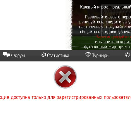
Каждый игрок - реальный
Развивайте своего перс
тренируйтесь, следите за у
настроением, покупайте эк
общайтесь с одноклубник
Зарегистрируйтес
и начните покоря
футбольный мир прямо 
Форум
Статистика
Турниры
ция доступна только для зарегистрированных пользовател