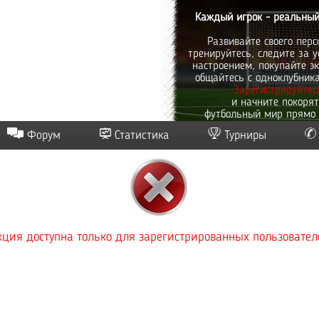
Каждый игрок - реальный
Развивайте своего перс
тренируйтесь, следите за у
настроением, покупайте эк
общайтесь с одноклубник
Зарегистрируйтес
и начните покоря
футбольный мир прямо 
Форум
Статистика
Турниры
ция доступна только для зарегистрированных пользовател