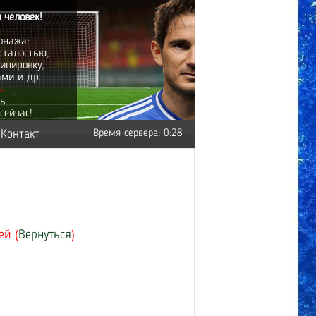
 человек!
онажа:
сталостью,
ипировку,
ами и др.
ь
ть
сейчас!
Контакт
Время сервера: 0:28
ей (
Вернуться
)