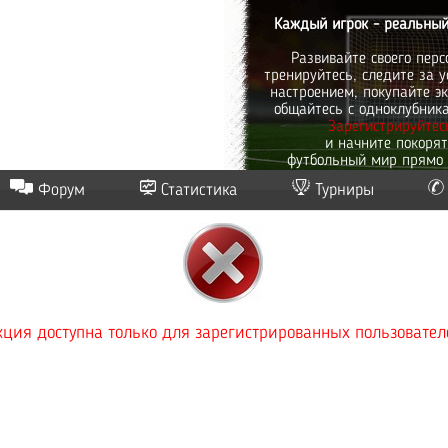
Каждый игрок - реальный
Развивайте своего перс
тренируйтесь, следите за у
настроением, покупайте эк
общайтесь с одноклубник
Зарегистрируйтес
и начните покоря
футбольный мир прямо 
Форум
Статистика
Турниры
ция доступна только для зарегистрированных пользовател