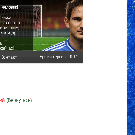
 человек!
онажа:
сталостью,
ипировку,
ами и др.
ь
ть
сейчас!
Контакт
Время сервера: 0:11
ей (
Вернуться
)