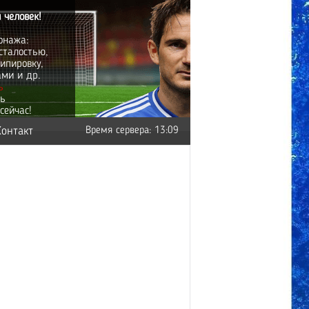
 человек!
онажа:
сталостью,
ипировку,
ами и др.
ь
ть
сейчас!
Контакт
Время сервера: 13:09