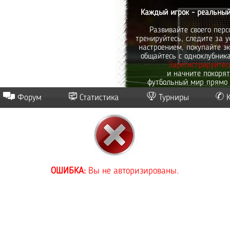
Каждый игрок - реальный
Развивайте своего перс
тренируйтесь, следите за у
настроением, покупайте эк
общайтесь с одноклубник
Зарегистрируйтес
и начните покоря
футбольный мир прямо 
Форум
Статистика
Турниры
ОШИБКА:
Вы не авторизированы.