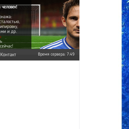
 человек!
онажа:
сталостью,
ипировку,
ами и др.
ь
ть
сейчас!
Контакт
Время сервера: 7:49