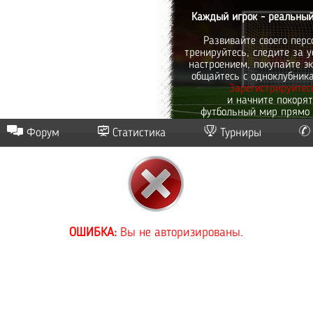
Каждый игрок - реальный
Развивайте своего перс
тренируйтесь, следите за у
настроением, покупайте эк
общайтесь с одноклубник
Зарегистрируйтес
и начните покоря
футбольный мир прямо 
Форум
Статистика
Турниры
ОШИБКА:
Вы не авторизированы.