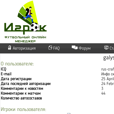
Авторизация
FAQ
Форум
Ст
galy
О пользователе:
ICQ
rus-craf
E-mail
Инфо с
Дата регистрации
25 Apri
Дата последней авторизации
24 Febr
Комментарии к новостям
3
Комментарии к матчам
44
Количество автосоставов
Игроки пользователя: