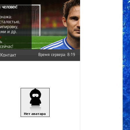
 человек!
онажа:
сталостью,
ипировку,
ами и др.
ь
ть
сейчас!
Контакт
Время сервера: 8:19