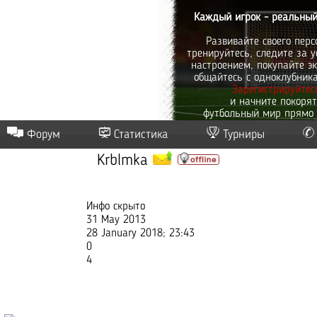
Каждый игрок - реальный
Развивайте своего перс
тренируйтесь, следите за у
настроением, покупайте эк
общайтесь с одноклубник
Зарегистрируйтес
и начните покоря
футбольный мир прямо 
Форум
Статистика
Турниры
Krblmka
Инфо скрыто
31 May 2013
28 January 2018; 23:43
0
4