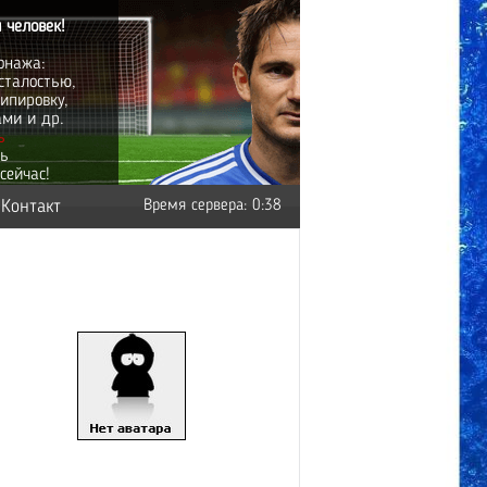
 человек!
онажа:
сталостью,
ипировку,
ами и др.
ь
ть
сейчас!
Контакт
Время сервера: 0:38