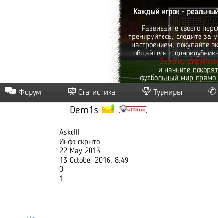
Каждый игрок - реальный
Развивайте своего перс
тренируйтесь, следите за у
настроением, покупайте эк
общайтесь с одноклубник
Зарегистрируйтес
и начните покоря
футбольный мир прямо 
Форум
Статистика
Турниры
Dem1s
Askelll
Инфо скрыто
22 May 2013
13 October 2016; 8:49
0
1